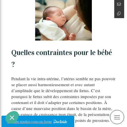
Quelles contraintes pour le bébé
?
Pendant la vie intra-utérine, l’utérus semble ne pas pouvoir
se placer aussi harmonieusement et avec autant
d’amplitude que le développement du fœtus. C’est
pourquoi le fœtus subit des contraintes imposées par son
contenant et il doit s’adapter par certaines positions. À
cause d’une mauvaise position dans le bassin de la mère,
d’un espace de croissance trop étroit, de la présentation
par le siège, le bébé souffre de forts points de pressions.
Prendre rendez-vous en ligne