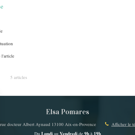
se
de
tuation
 l'article
5 articles
Elsa Pomares
rue docteur Albert Aynaud
13100
Aix-en-Provence
Afficher le 
Lundi
Vendredi
9h
19h
Du
au
de
à