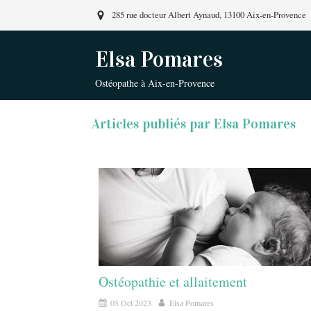
285 rue docteur Albert Aynaud, 13100 Aix-en-Provence
Elsa Pomares
Ostéopathe à Aix-en-Provence
Articles publiés par Elsa Pomares
Ostéopathie et allaitement
05 Oct 2023
Elsa Pomares