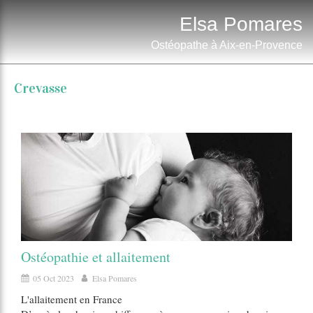
Elsa Pomares
Ostéopathe à Aix-en-Provence
Crevasse
Ostéopathie et allaitement
05 Oct 2023
Elsa Pomares
L'allaitement en France