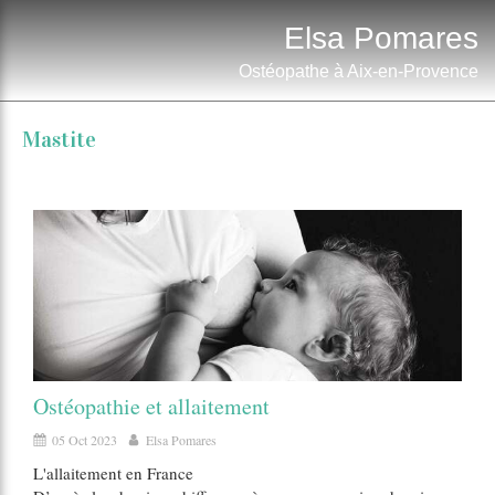
Elsa Pomares
Ostéopathe à Aix-en-Provence
Mastite
Ostéopathie et allaitement
05 Oct 2023
Elsa Pomares
L'allaitement en France